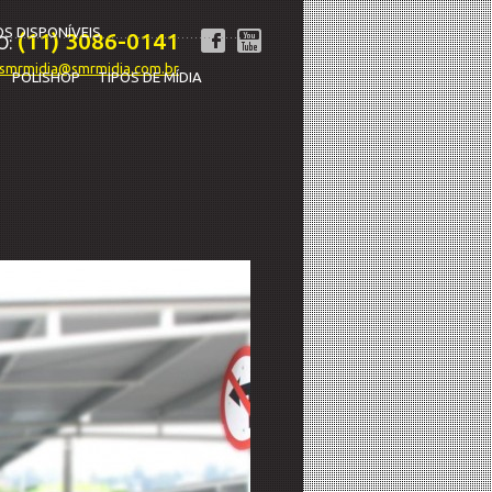
S DISPONÍVEIS
(11) 3086-0141
O:
smrmidia@smrmidia.com.br
POLISHOP
TIPOS DE MÍDIA