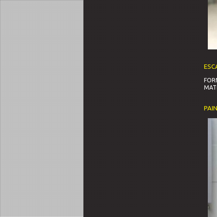
ESC
FOR
MAT
PAI