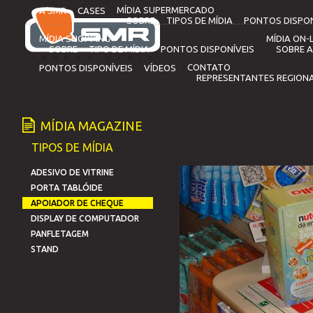
MÍDIA SUPERMERCADO
A SMR
CASES
SOBRE
TIPOS DE MÍDIA
PONTOS DISPON
MÍDIA SHOPPING
MÍDIA ON-L
SOBRE
TIPO DE MÍDIA
PONTOS DISPONÍVEIS
SOBRE A
CONTATO
PONTOS DISPONÍVEIS
VÍDEOS
REPRESENTANTES REGIONA
MÍDIA MAGAZINE
TIPOS DE MÍDIA
ADESIVO DE VITRINE
PORTA TABLÓIDE
APOIADOR DE CHEQUE
DISPLAY DE COMPUTADOR
PANFLETAGEM
STAND